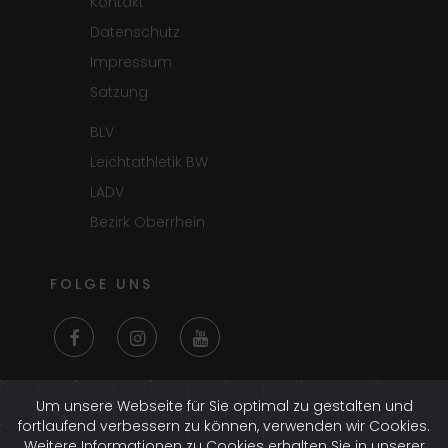
Kontakt
Datenschutz
Impressum
Satzung
BLV
Leichtathletik BW
LADV
Bezirk Oberrhein
FOLGE UNS
LOGIN
Um unsere Webseite für Sie optimal zu gestalten und
fortlaufend verbessern zu können, verwenden wir Cookies.
Logge dich
hier
im Adminpanel an.
Weitere Informationen zu Cookies erhalten Sie in unserer