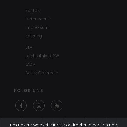
Kontakt
Datenschutz
Impressum
Satzung
BLV
Leichtathletik BW
LADV
Bezirk Oberrhein
FOLGE UNS
LOGIN
Um unsere Webseite für Sie optimal zu gestalten und